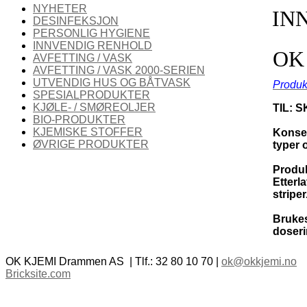
NYHETER
IN
DESINFEKSJON
PERSONLIG HYGIENE
INNVENDIG RENHOLD
OK
AVFETTING / VASK
AVFETTING / VASK 2000-SERIEN
UTVENDIG HUS OG BÅTVASK
Produk
SPESIALPRODUKTER
KJØLE- / SMØREOLJER
TIL: 
BIO-PRODUKTER
KJEMISKE STOFFER
Konsent
ØVRIGE PRODUKTER
typer 
Produk
Etterla
striper
Brukes
doser
OK KJEMI Drammen AS | Tlf.: 32 80 10 70 |
ok@okkjemi.no
Bricksite.com