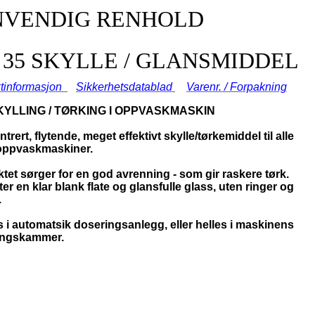
NVENDIG RENHOLD
 35 SKYLLE / GLANSMIDDEL
tinformasjon
Sikkerhetsdatablad
Varenr. / Forpakning
SKYLLING / TØRKING I OPPVASKMASKIN
rert, flytende, meget effektivt skylle/tørkemiddel til alle
oppvaskmaskiner.
tet sørger for en god avrenning - som gir raskere tørk.
ter en klar blank flate og glansfulle glass, uten ringer og
.
 i automatsik doseringsanlegg, eller helles i maskinens
ingskammer.